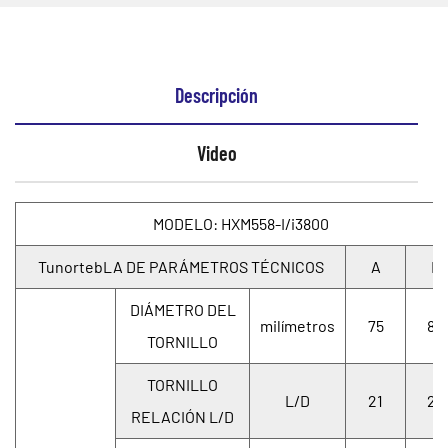
Descripción
Video
MODELO: HXM558-I/i3800
TunortebLA DE PARÁMETROS TÉCNICOS
A
B
DIÁMETRO DEL
milímetros
75
80
TORNILLO
TORNILLO
L/D
21
20
RELACIÓN L/D