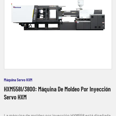
Máquina Servo HXM
HXM558I/3800: Máquina De Moldeo Por Inyección
Servo HXM
La máquina de moldeo por inyección HXM558 está diseñada