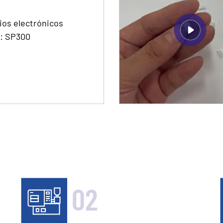
ios electrónicos
: SP300
02