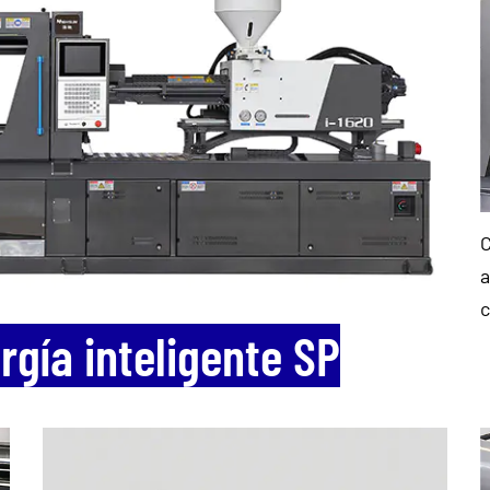
C
a
c
gía inteligente SP