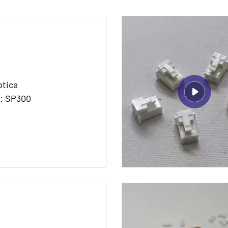
ptica
: SP300