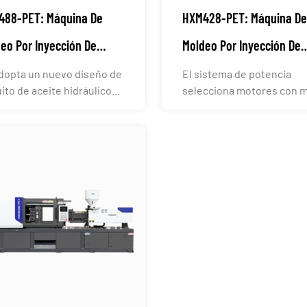
488-PET: Máquina De
HXM428-PET: Máquina De
eo Por Inyección De
Moldeo Por Inyección De
ormas De PET
Preformas De PET
dopta un nuevo diseño de
El sistema de potencia
uito de aceite hidráulico
selecciona motores con 
igente. Al in...
potencia y mayor eficienc.