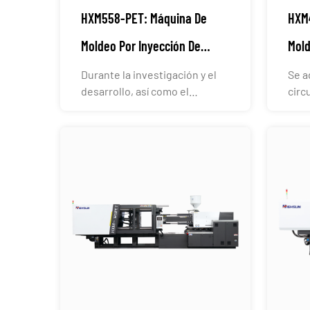
HXM558-PET: Máquina De
HXM
Moldeo Por Inyección De
Mold
Preformas De PET
Pref
Durante la investigación y el
Se a
desarrollo, así como el
circ
proceso de producción d...
intel