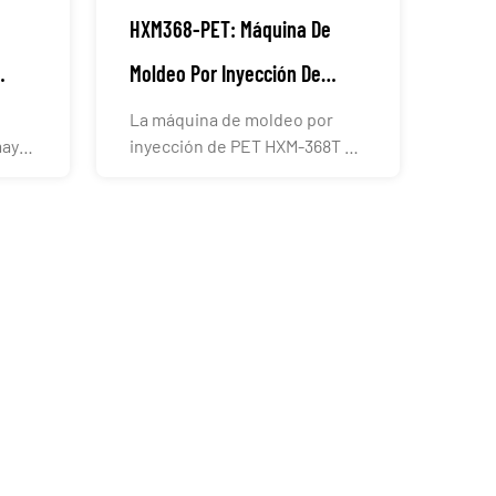
HXM368-PET: Máquina De
Moldeo Por Inyección De
Preformas De PET
La máquina de moldeo por
mayor
inyección de PET HXM-368T es
..
un modelo dedicado con ...