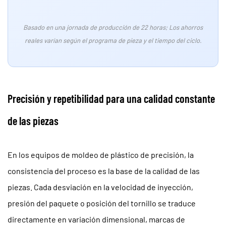
Extensión
de
la
Basado en una jornada de producción de 22 horas; Los ahorros
vida
reales varían según el programa de pieza y el tiempo del ciclo.
útil
del
aceite
hidráulico
Precisión y repetibilidad para una calidad constante
6.2
de las piezas
Fiabilidad
del
servoaccionamiento
En los equipos de moldeo de plástico de precisión, la
6.3
consistencia del proceso es la base de la calidad de las
Preparación
piezas. Cada desviación en la velocidad de inyección,
para
presión del paquete o posición del tornillo se traduce
el
mantenimiento
directamente en variación dimensional, marcas de