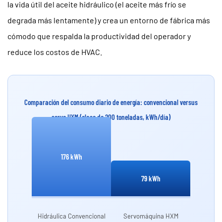
la vida útil del aceite hidráulico (el aceite más frío se
tonelaje
degrada más lentamente) y crea un entorno de fábrica más
pequeño,
mediano
cómodo que respalda la productividad del operador y
y
reduce los costos de HVAC.
grande
6
Requisitos
de
Comparación del consumo diario de energía: convencional versus
mantenimiento
servo HXM (clase de 200 toneladas, kWh/día)
reducidos
y
mayor
176 kWh
tiempo
79 kWh
de
actividad
6.1
Hidráulica Convencional
Servomáquina HXM