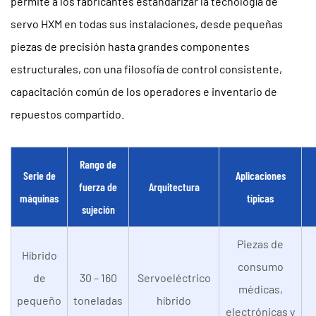
permite a los fabricantes estandarizar la tecnología de
servo HXM en todas sus instalaciones, desde pequeñas
piezas de precisión hasta grandes componentes
estructurales, con una filosofía de control consistente,
capacitación común de los operadores e inventario de
repuestos compartido.
Rango de
Serie de
Aplicaciones
fuerza de
Arquitectura
máquinas
típicas
sujeción
Piezas de
Híbrido
consumo
de
30 – 160
Servoeléctrico
médicas,
pequeño
toneladas
híbrido
electrónicas y