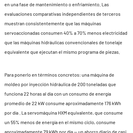
en una fase de mantenimiento o enfriamiento. Las
marca
evaluaciones comparativas independientes de terceros
la
diferencia
muestran consistentemente que las máquinas
3
servoaccionadas consumen
40% a 70% menos electricidad
Tamaño
que las máquinas hidráulicas convencionales de tonelaje
compacto
equivalente que ejecutan el mismo programa de piezas.
de
la
máquina
Para ponerlo en términos concretos: una máquina de
sin
moldeo por inyección hidráulica de 200 toneladas que
sacrificar
funciona 22 horas al día con un consumo de energía
la
capacidad
promedio de 22 kW consume aproximadamente
176 kWh
4
por día
. La servomáquina HXM equivalente, que consume
Operación
un 55% menos de energía en el mismo ciclo, consume
con
aproximadamente
79 kWh por día
— un ahorro diario de casi