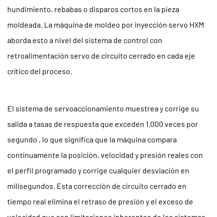
predictivo
hundimiento, rebabas o disparos cortos en la pieza
7
moldeada. La máquina de moldeo por inyección servo HXM
Sistema
aborda esto a nivel del sistema de control con
de
retroalimentación servo de circuito cerrado en cada eje
Control
crítico del proceso.
Avanzado
y
Monitoreo
El sistema de servoaccionamiento muestrea y corrige su
de
Procesos
salida a tasas de respuesta que exceden
1.000 veces por
8
segundo
, lo que significa que la máquina compara
Credenciales
continuamente la posición, velocidad y presión reales con
ambientales
el perfil programado y corrige cualquier desviación en
y
milisegundos. Esta corrección de circuito cerrado en
alineación
tiempo real elimina el retraso de presión y el exceso de
de
sostenibilidad
velocidad que son limitaciones inherentes de los sistemas