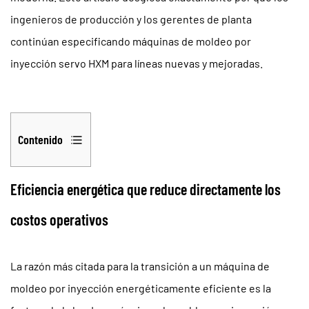
ingenieros de producción y los gerentes de planta
continúan especificando máquinas de moldeo por
inyección servo HXM para líneas nuevas y mejoradas.
Contenido
1
Eficiencia
Eficiencia energética que reduce directamente los
energética
costos operativos
que
reduce
directamente
La razón más citada para la transición a un
máquina de
los
moldeo por inyección energéticamente eficiente
es la
costos