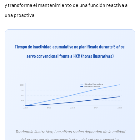
y transforma el mantenimiento de una función reactiva a
una proactiva.
Tiempo de inactividad acumulativo no planificado durante 5 años:
servo convencional frente a HXM (horas ilustrativas)
Hidráulica Convencional
200h
Servomáquina HXM
150h
100h
50h
0
Año 1
Año 2
Año 3
Año 4
Año 5
Tendencia ilustrativa; Las cifras reales dependen de la calidad
del programa de mantenimiento y del entorno operativo.