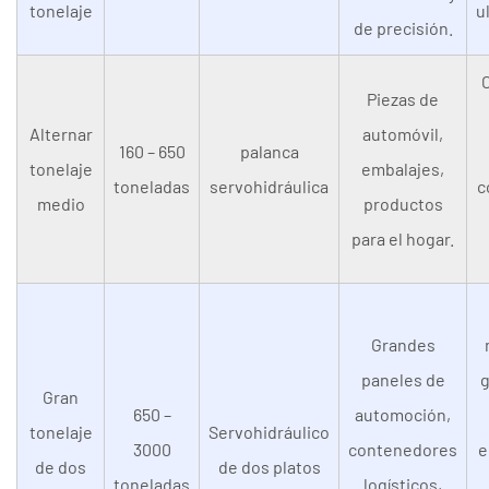
tonelaje
u
de precisión.
C
Piezas de
Alternar
automóvil,
160 – 650
palanca
tonelaje
embalajes,
toneladas
servohidráulica
c
medio
productos
para el hogar.
Grandes
paneles de
g
Gran
650 –
automoción,
tonelaje
Servohidráulico
3000
contenedores
e
de dos
de dos platos
toneladas
logísticos,