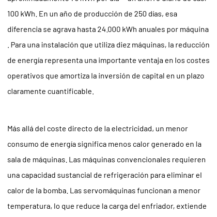
poco
100 kWh. En un año de producción de 250 días, esa
ruido
diferencia se agrava hasta
y
24.000 kWh anuales por máquina
ambiente
. Para una instalación que utiliza diez máquinas, la reducción
de
de energía representa una importante ventaja en los costes
trabajo
operativos que amortiza la inversión de capital en un plazo
mejorado
claramente cuantificable.
5
Descripción
general
Más allá del coste directo de la electricidad, un menor
de
consumo de energía significa menos calor generado en la
la
sala de máquinas. Las máquinas convencionales requieren
serie
de
una capacidad sustancial de refrigeración para eliminar el
máquinas:
calor de la bomba. Las servomáquinas funcionan a menor
cobertura
temperatura, lo que reduce la carga del enfriador, extiende
de