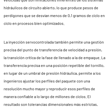
9
hidráulicos de circuito abierto, lo que produce pesos de
Acerca
perdigones que se desvían menos de
0,1 gramos
de ciclo en
de
ciclo en procesos bien optimizados.
MAQUINARIA
HIGHSUN
10
La inyección servocontrolada también permite una gestión
Preguntas
precisa del punto de transferencia de velocidad a presión,
frecuentes
la transición crítica de la fase de llenado a la de empaque. La
transferencia precisa en una posición repetible del tornillo,
en lugar de un umbral de presión hidráulica, permite a los
ingenieros ajustar los perfiles del paquete con una
resolución mucho mayor y reproducir esos perfiles de
manera confiable a lo largo de millones de ciclos. El
resultado son tolerancias dimensionales más estrictas,