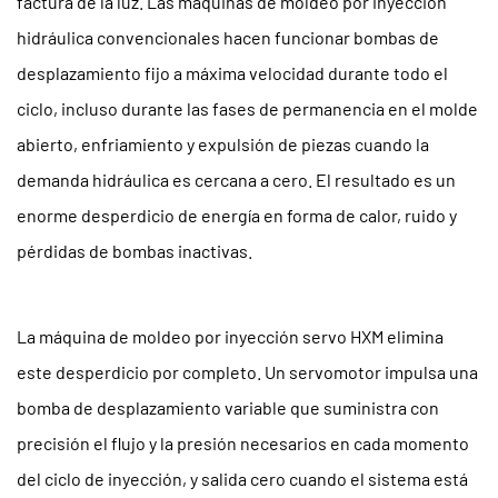
factura de la luz. Las máquinas de moldeo por inyección
operativos
hidráulica convencionales hacen funcionar bombas de
2
Precisión
desplazamiento fijo a máxima velocidad durante todo el
y
ciclo, incluso durante las fases de permanencia en el molde
repetibilidad
abierto, enfriamiento y expulsión de piezas cuando la
para
demanda hidráulica es cercana a cero. El resultado es un
una
enorme desperdicio de energía en forma de calor, ruido y
calidad
pérdidas de bombas inactivas.
constante
de
las
La máquina de moldeo por inyección servo HXM elimina
piezas
este desperdicio por completo. Un servomotor impulsa una
2.1
Aplicaciones
bomba de desplazamiento variable que suministra con
donde
precisión el flujo y la presión necesarios en cada momento
la
del ciclo de inyección, y salida cero cuando el sistema está
precisión